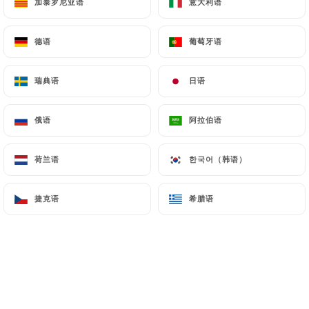
加泰罗尼亚语
加泰罗尼亚语
意大利语
意大利语
德语
德语
葡萄牙语
葡萄牙语
瑞典语
瑞典语
日语
日语
俄语
俄语
阿拉伯语
阿拉伯语
荷兰语
荷兰语
한국어（韩语）
한국어（韩语）
捷克语
捷克语
希腊语
希腊语