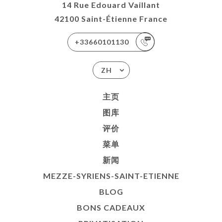
14 Rue Edouard Vaillant
42100 Saint-Étienne France
+33660101130
ZH
主页
图库
评价
菜单
新闻
MEZZE-SYRIENS-SAINT-ETIENNE
BLOG
BONS CADEAUX