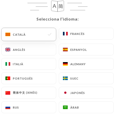
CA
MENÚ
Selecciona l’idioma:
Selecciona l’idioma:
FRANCÈS
FRANCÈS
CATALÀ
CATALÀ
/
INICI
CONTACTAR
ANGLÈS
ANGLÈS
ESPANYOL
ESPANYOL
Contactar
ITALIÀ
ITALIÀ
ALEMANY
ALEMANY
PORTUGUÈS
PORTUGUÈS
SUEC
SUEC
简体中文 (XINÈS)
简体中文 (XINÈS)
JAPONÈS
JAPONÈS
Le Comptoir Syrien
RUS
RUS
ÀRAB
ÀRAB