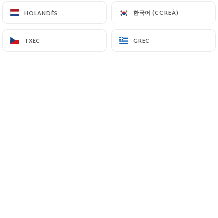
14 Rue Edouard Vaillant
한국어 (COREÀ)
한국어 (COREÀ)
HOLANDÈS
HOLANDÈS
42100 Saint-Étienne France
TXEC
TXEC
GREC
GREC
+33660101130
Nom
Correu Electrònic
Número De Telèfon