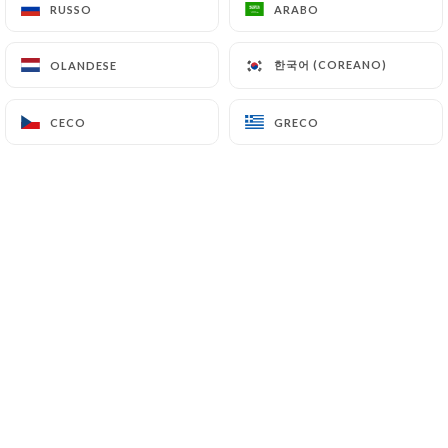
RUSSO
RUSSO
ARABO
ARABO
IT
MENU
한국어 (COREANO)
한국어 (COREANO)
OLANDESE
OLANDESE
CECO
CECO
GRECO
GRECO
/
PAGINA INIZIALE
PRENOTAZIONE
Prenotazione