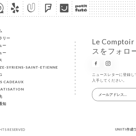
ム
ラリー
Le Compt
ュー
スをフォロ
ュー
ス
ZE-SYRIENS-SAINT-ETIENNE
G
ニュースレターに登録し
入手してください。
S CADEAUX
VATISATION
先
通知
UNIITI作
IGHTS RESERVED