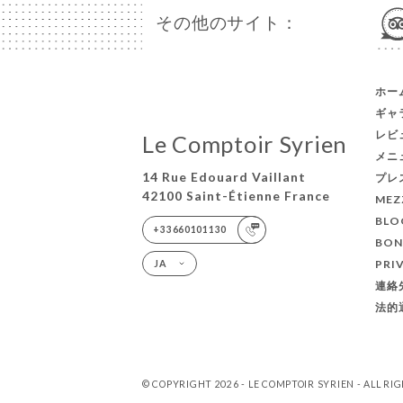
その他のサイト：
ホー
ギャ
レビ
Le Comptoir Syrien
メニ
14 Rue Edouard Vaillant
プレ
42100 Saint-Étienne France
MEZ
BLO
+33660101130
BON
PRI
JA
連絡
法的
© COPYRIGHT 2026 - LE COMPTOIR SYRIEN - ALL R