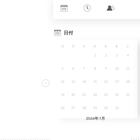
ーム
約
文
ラリー
ュー
ュー
レス
-
ETIENNE
OG
UX
ISATION
絡先