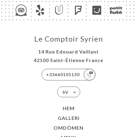
ISATION
TAKT
Le Comptoir Syrien
14 Rue Edouard Vaillant
42100 Saint-Étienne France
+33660101130
SV
HEM
GALLERI
OMDÖMEN