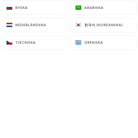
RYSKA
RYSKA
ARABISKA
ARABISKA
SV
MENY
한국어 (KOREANSKA)
한국어 (KOREANSKA)
NEDERLÄNDSKA
NEDERLÄNDSKA
TJECKISKA
TJECKISKA
GREKISKA
GREKISKA
/
HEM
PRESSDETALJER
Pressdetaljer