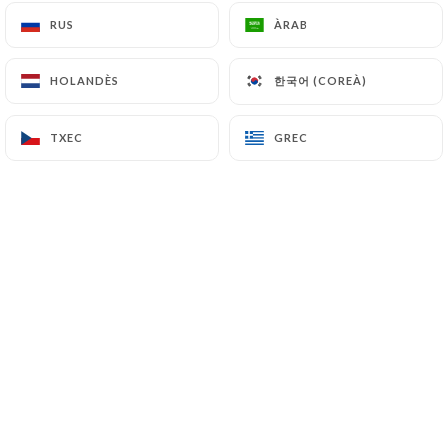
RUS
RUS
ÀRAB
ÀRAB
CA
MENÚ
한국어 (COREÀ)
한국어 (COREÀ)
HOLANDÈS
HOLANDÈS
TXEC
TXEC
GREC
GREC
/
INICI
DADES PER A PREMSA
Dades Per A Premsa