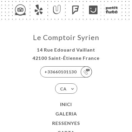
UX
ISATION
ACTAR
Le Comptoir Syrien
14 Rue Edouard Vaillant
42100 Saint-Étienne France
+33660101130
CA
INICI
GALERIA
RESSENYES