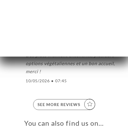
l'endroit propre et rangé. Le service ok
aussi.
16/05/2026
•
09:55
Mathilde C. rated
M
5/5
Des plats vraiment excellents, plusieurs
options végétaliennes et un bon accueil,
merci !
10/05/2026
•
07:45
SEE MORE REVIEWS
You can also find us on…