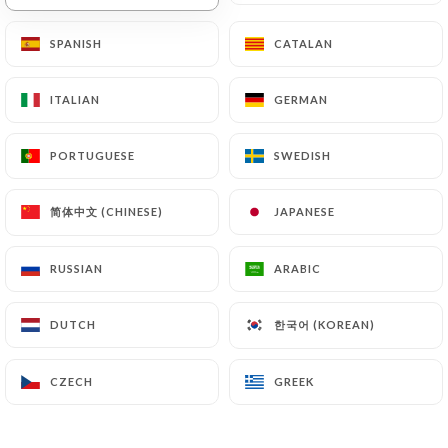
SPANISH
SPANISH
CATALAN
CATALAN
Laura B. rated
L
5/5
ITALIAN
ITALIAN
GERMAN
GERMAN
22/06/2026
•
07:54
PORTUGUESE
PORTUGUESE
SWEDISH
SWEDISH
Laure A. rated
L
简体中文 (CHINESE)
简体中文 (CHINESE)
JAPANESE
JAPANESE
5/5
Réservation facile sur le site . Accueil très
RUSSIAN
RUSSIAN
ARABIC
ARABIC
agréable avec beaucoup de gentillesse .
Nourriture très subtile et typique : une
한국어 (KOREAN)
한국어 (KOREAN)
DUTCH
DUTCH
vraie découverte ! Les pâtisseries sont
délicieuses car beaucoup moins sucrées
CZECH
CZECH
GREEK
GREEK
qu'habituellement pour ce type de produit
(baklava par ex.) . Notre repas du soir s'est
composé de mezzé divers chauds et froids